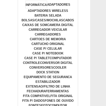
ADAPTADORES
INFORMÁTICA
ADAPTADORES WIRELESS
BATERIA SELADA
BOLSAS/CASES/MOCHILAS
CABOS
CAIXAS DE SOM
CAMERA DIGITAL
CARREGADOR VEICULAR
CARREGADORES
CARTOES DE MEMORIA
CARTUCHO ORIGINAL
CASE P/ CELULAR
CASE P/ NOTEBOOK
CASE P/ TABLET
COMPUTADOR
CONTROLE
CONVERSOR DIGITAL
CONVERSORES
COOLER
DOCK STATION
EQUIPAMENTO DE SEGURANCA
ESTABILIZADOR
EXTENSAO/FILTRO DE LINHA
FECHADURA
FERRAMENTAS
FITA COMPATIVEL
FITA ORIGINAL
FITA P/ DADOS
FONES DE OUVIDO
FONTES
FOTOCONDUTOR