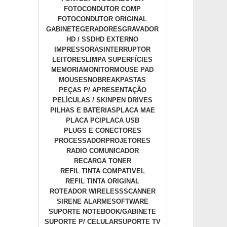
FOTOCONDUTOR COMP
FOTOCONDUTOR ORIGINAL
GABINETE
GERADORES
GRAVADOR
HD / SSD
HD EXTERNO
IMPRESSORAS
INTERRUPTOR
LEITORES
LIMPA SUPERFÍCIES
MEMORIA
MONITOR
MOUSE PAD
MOUSES
NOBREAK
PASTAS
PEÇAS P/ APRESENTAÇÃO
PELÍCULAS / SKIN
PEN DRIVES
PILHAS E BATERIAS
PLACA MAE
PLACA PCI
PLACA USB
PLUGS E CONECTORES
PROCESSADOR
PROJETORES
RADIO COMUNICADOR
RECARGA TONER
REFIL TINTA COMPATIVEL
REFIL TINTA ORIGINAL
ROTEADOR WIRELESS
SCANNER
SIRENE ALARME
SOFTWARE
SUPORTE NOTEBOOK/GABINETE
SUPORTE P/ CELULAR
SUPORTE TV