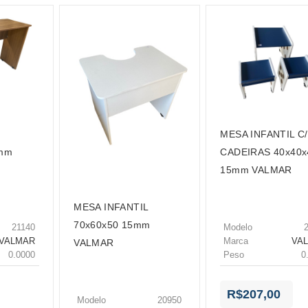
MESA INFANTIL C
5mm
CADEIRAS 40x40x
15mm VALMAR
MESA INFANTIL
70x60x50 15mm
21140
Modelo
VALMAR
Marca
VA
VALMAR
0.0000
Peso
0
R$207,00
Modelo
20950