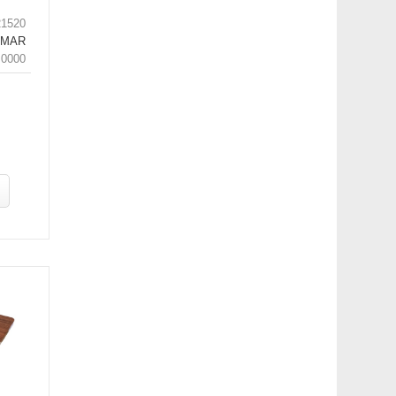
21520
LMAR
.0000