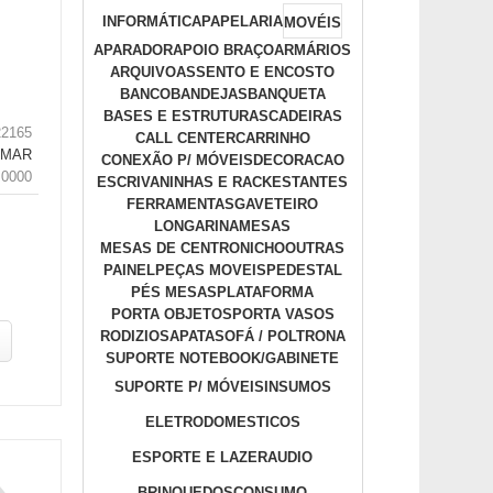
INFORMÁTICA
PAPELARIA
MOVÉIS
APARADOR
APOIO BRAÇO
ARMÁRIOS
ARQUIVO
ASSENTO E ENCOSTO
BANCO
BANDEJAS
BANQUETA
BASES E ESTRUTURAS
CADEIRAS
22165
CALL CENTER
CARRINHO
LMAR
CONEXÃO P/ MÓVEIS
DECORACAO
.0000
ESCRIVANINHAS E RACK
ESTANTES
FERRAMENTAS
GAVETEIRO
LONGARINA
MESAS
MESAS DE CENTRO
NICHO
OUTRAS
PAINEL
PEÇAS MOVEIS
PEDESTAL
PÉS MESAS
PLATAFORMA
PORTA OBJETOS
PORTA VASOS
RODIZIO
SAPATA
SOFÁ / POLTRONA
SUPORTE NOTEBOOK/GABINETE
SUPORTE P/ MÓVEIS
INSUMOS
ELETRODOMESTICOS
ESPORTE E LAZER
AUDIO
BRINQUEDOS
CONSUMO