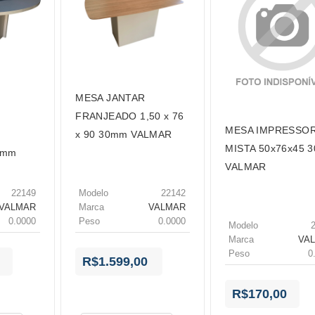
PORTORO/FREIJO PURO
PRETO TX
TITANIO TRAMA
MESA JANTAR
FRANJEADO 1,50 x 76
MESA IMPRESSO
x 90 30mm VALMAR
MISTA 50x76x45 
0mm
VALMAR
22149
Modelo
22142
VALMAR
Marca
VALMAR
0.0000
Peso
0.0000
Modelo
Marca
VA
Peso
0
R$1.599,00
R$170,00