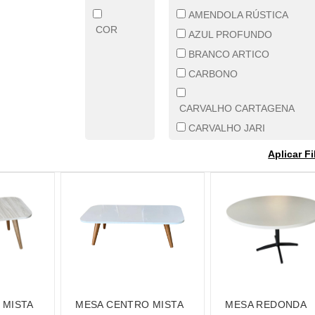
AMENDOLA RÚSTICA
COR
AZUL PROFUNDO
BRANCO ARTICO
CARBONO
CARVALHO CARTAGENA
CARVALHO JARI
CARVALHO MALVA
Aplicar Fi
CARVALHO SINTRA
CASTANHO TANNAT
CHOCOLATE FINELINE
CINZA CRISTAL LG
ELMO MACHIATO
FREIJO AMBAR
FREIJO PURO
 MISTA
MESA CENTRO MISTA
MESA REDONDA
FUMÊ