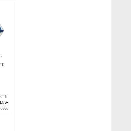
/2
40
20918
LMAR
.0000