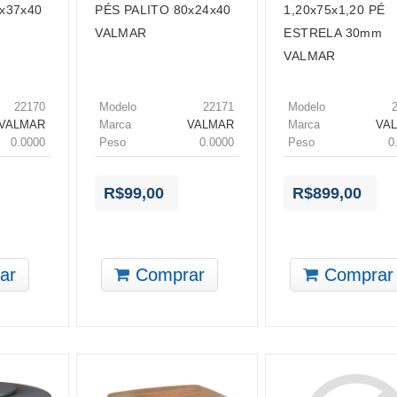
x37x40
PÉS PALITO 80x24x40
1,20x75x1,20 PÉ
GIANDUIA TRAMA
VALMAR
ESTRELA 30mm
GRAFITE/FREIJO PURO
VALMAR
GRAFITE TEXTURADO
GRAFITE TRAMA
22170
Modelo
22171
Modelo
ITALIAN NOCE
VALMAR
Marca
VALMAR
Marca
VA
ITAPUÃ
0.0000
Peso
0.0000
Peso
0
LACCA AZUL
LACCA PRETO
R$99,00
R$899,00
LAMINA DOURADA
NERO MARQUINA
NOCE MARE
ar
Comprar
Comprar
NOGUEIRA CASABLANCA
NOGUEIRA SAN REMO
PORTORO