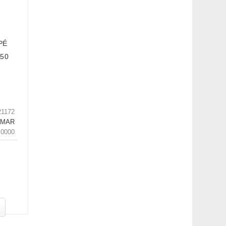
PÉ
x50
21172
LMAR
.0000