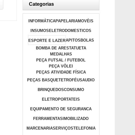
Categorias
INFORMÁTICA
PAPELARIA
MOVÉIS
INSUMOS
ELETRODOMESTICOS
APITOS
BOLAS
ESPORTE E LAZER
BOMBA DE AR
ESTATUETA
MEDALHAS
PEÇA FUTSAL / FUTEBOL
PEÇA VÔLEI
PEÇAS ATIVIDADE FÍSICA
PEÇAS BASQUETE
TROFÉUS
AUDIO
BRINQUEDOS
CONSUMO
ELETROPORTATEIS
EQUIPAMENTO DE SEGURANCA
FERRAMENTAS
IMOBILIZADO
MARCENARIA
SERVIÇOS
TELEFONIA