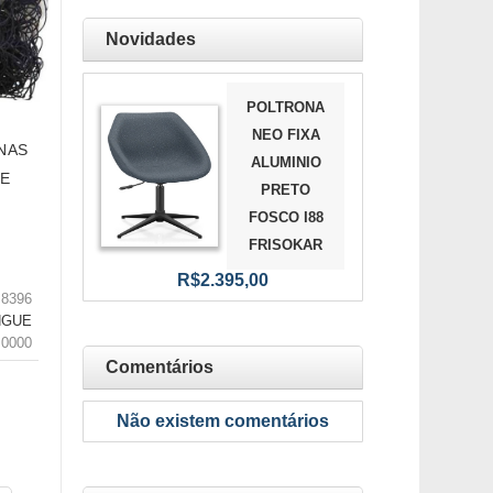
Novidades
POLTRONA
NEO FIXA
NAS
ALUMINIO
PE
PRETO
FOSCO I88
FRISOKAR
R$2.395,00
8396
NGUE
.0000
Comentários
Não existem comentários