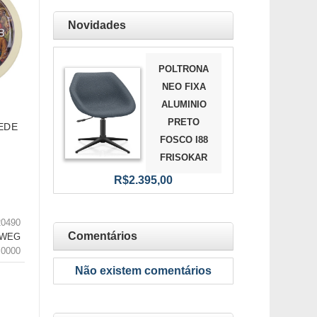
Novidades
POLTRONA
NEO FIXA
ALUMINIO
PRETO
EDE
FOSCO I88
FRISOKAR
R$2.395,00
20490
Comentários
RWEG
.0000
Não existem comentários