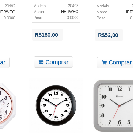
Modelo
20493
20492
Modelo
Marca
HERWEG
HERWEG
Marca
HE
Peso
0.0000
0.0000
Peso
0
R$160,00
R$52,00
Comprar
ar
Comprar