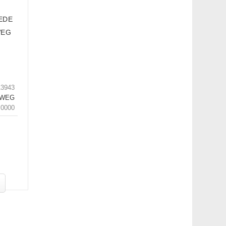
EDE
WEG
13943
RWEG
.0000