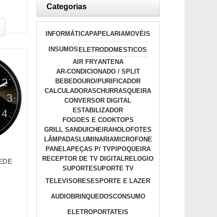
Categorias
INFORMÁTICA
PAPELARIA
MOVÉIS
INSUMOS
ELETRODOMESTICOS
AIR FRY
ANTENA
AR-CONDICIONADO / SPLIT
BEBEDOURO/PURIFICADOR
CALCULADORAS
CHURRASQUEIRA
CONVERSOR DIGITAL
ESTABILIZADOR
FOGOES E COOKTOPS
GRILL SANDUICHEIRA
HOLOFOTES
LÂMPADAS
LUMINARIA
MICROFONE
PANELA
PEÇAS P/ TV
PIPOQUEIRA
RECEPTOR DE TV DIGITAL
RELOGIO
EDE
SUPORTE
SUPORTE TV
TELEVISORES
ESPORTE E LAZER
AUDIO
BRINQUEDOS
CONSUMO
ELETROPORTATEIS