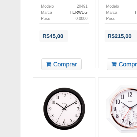
Modelo
20491
Modelo
Marca
HERWEG
Marca
Peso
0.0000
Peso
R$45,00
R$215,00
Comprar
Compr